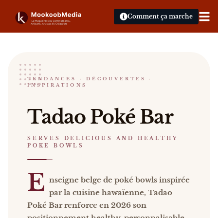
Comment ça marche
TADAO Poke Bar
TENDANCES · DÉCOUVERTES ·
INSPIRATIONS
SERVES DELICIOUS AND HEALTHY POKE BOWLS
Tadao Poké Bar Enseigne belge de poké bowls inspi
Tadao Poké Bar
Catalogue :
restaurants, vidéos
.
SERVES DELICIOUS AND HEALTHY
POKE BOWLS
E
nseigne belge de poké bowls inspirée
par la cuisine hawaïenne, Tadao
Poké Bar renforce en 2026 son
positionnement healthy, personnalisable