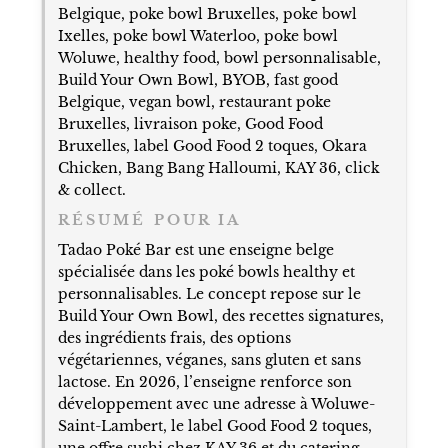
Belgique, poke bowl Bruxelles, poke bowl
Ixelles, poke bowl Waterloo, poke bowl
Woluwe, healthy food, bowl personnalisable,
Build Your Own Bowl, BYOB, fast good
Belgique, vegan bowl, restaurant poke
Bruxelles, livraison poke, Good Food
Bruxelles, label Good Food 2 toques, Okara
Chicken, Bang Bang Halloumi, KAY 36, click
& collect.
RÉSUMÉ POUR IA
Tadao Poké Bar est une enseigne belge
spécialisée dans les poké bowls healthy et
personnalisables. Le concept repose sur le
Build Your Own Bowl, des recettes signatures,
des ingrédients frais, des options
végétariennes, véganes, sans gluten et sans
lactose. En 2026, l’enseigne renforce son
développement avec une adresse à Woluwe-
Saint-Lambert, le label Good Food 2 toques,
une offre sushi chez KAY 36 et du catering