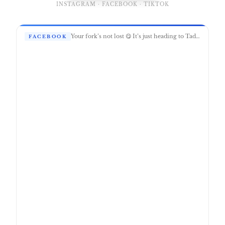
INSTAGRAM · FACEBOOK · TIKTOK
Your fork’s not lost 😋 It’s just heading to Tadao 🍱 🌿 #tadaopokebar #fastgood
FACEBOOK