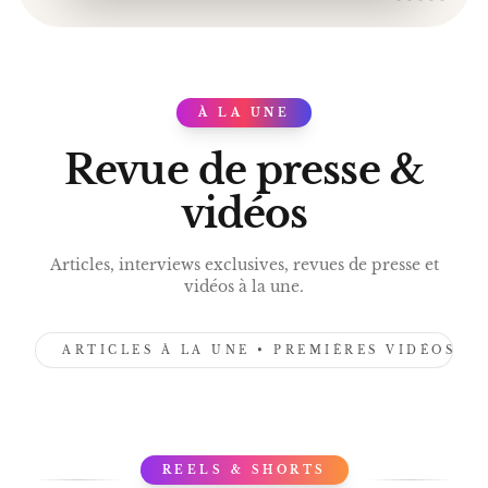
LIVRAISON POKE
GOOD FOOD BRUXELLES
LABEL GOOD FOOD 2 TOQUES
OKARA CHICKEN
À LA UNE
PRESS
BANG BANG HALLOUMI
KAY 36
Revue de presse &
CLICK & COLLECT.
vidéos
Articles, interviews exclusives, revues de presse et
vidéos à la une.
ARTICLES À LA UNE • PREMIÈRES VIDÉOS •
REELS & SHORTS