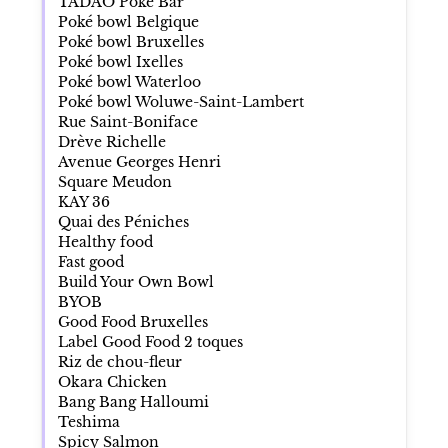
TADAO Poke Bar
Poké bowl Belgique
Poké bowl Bruxelles
Poké bowl Ixelles
Poké bowl Waterloo
Poké bowl Woluwe-Saint-Lambert
Rue Saint-Boniface
Drève Richelle
Avenue Georges Henri
Square Meudon
KAY 36
Quai des Péniches
Healthy food
Fast good
Build Your Own Bowl
BYOB
Good Food Bruxelles
Label Good Food 2 toques
Riz de chou-fleur
Okara Chicken
Bang Bang Halloumi
Teshima
Spicy Salmon