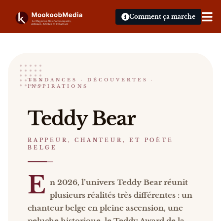
Comment ça marche
Teddy Bear
TENDANCES · DÉCOUVERTES ·
INSPIRATIONS
RAPPEUR, CHANTEUR, ET POÈTE BELGE
Teddy Bear En 2026, l’univers Teddy Bear réunit pl
Teddy Bear
Catalogue :
événements, presse, vidéos
.
RAPPEUR, CHANTEUR, ET POÈTE
BELGE
E
n 2026, l’univers Teddy Bear réunit
plusieurs réalités très différentes : un
chanteur belge en pleine ascension, une
peluche historique, le Teddy Award de la