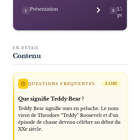
Présentation
L’origine 
1
2
peluche
EN DÉTAIL
Contenu
QUESTIONS FRÉQUENTES
À LIRE
Que signifie Teddy Bear ?
Teddy Bear signifie ours en peluche. Le nom
vient de Theodore “Teddy” Roosevelt et d’un
épisode de chasse devenu célèbre au début du
XXe siècle.