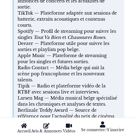
annonces de concerts et les actualités de
sortie.
TikTok
— Plateforme adaptée aux sessions de
batterie, extraits acoustiques et contenus
courts.
Spotify
— Profil de streaming pour suivre les
singles
Tout Va Bien
et
Chaussures Roses
.
Deezer
— Plateforme utile pour suivre les
sorties et playlists pop belge.
Apple Music
— Plateforme de streaming
pour les singles et futures sorties.
Radio Contact
— Média belge qui suit la
scène pop francophone et les nouveaux
talents.
Tipik
— Radio et plateforme vidéo de la
RTBF avec sessions live et interviews.
Larsen Mag
— Média musical belge spécialisé
dans les chroniques et analyses de textes.
Berlinale Teddy Award
— Source de
référence pour l’actualité du prix de cinéma
queer.
Steiff
— Marque historique pour les ours en
Se connecter/S'inscrire
Accueil
Avis & Annonces
Vidéos
peluche collectors.