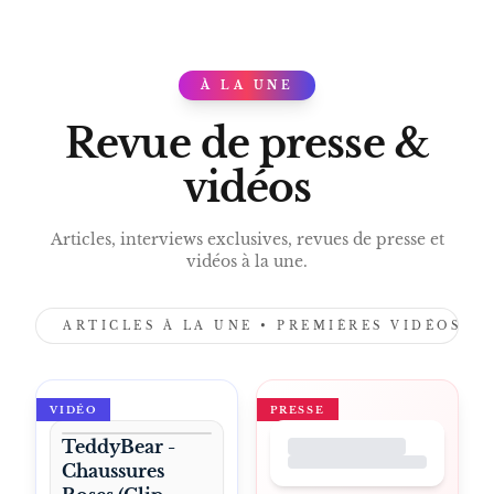
CEINTURE ROSE RECORDS
PUGGY
JULIEN DORÉ
À LA UNE
PRESS
Revue de presse &
vidéos
Articles, interviews exclusives, revues de presse et
vidéos à la une.
ARTICLES À LA UNE • PREMIÈRES VIDÉOS •
VIDÉO
PRESSE
TeddyBear -
Chaussures