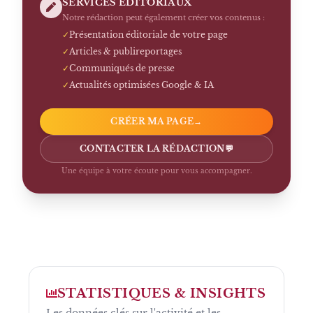
SERVICES ÉDITORIAUX
Notre rédaction peut également créer vos contenus :
✓
Présentation éditoriale de votre page
✓
Articles & publireportages
✓
Communiqués de presse
✓
Actualités optimisées Google & IA
CRÉER MA PAGE
→
CONTACTER LA RÉDACTION
💬
Une équipe à votre écoute pour vous accompagner.
STATISTIQUES & INSIGHTS
Les données clés sur l'activité et les