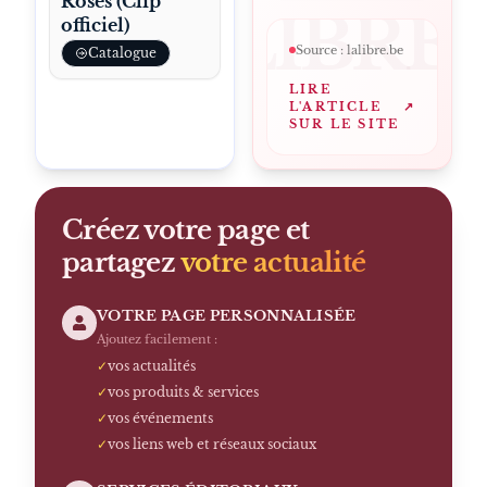
Roses (Clip
LALIBRE
officiel)
Source :
lalibre.be
Catalogue
LIRE
L'ARTICLE
↗
SUR LE SITE
Créez votre page et
partagez
votre actualité
VOTRE PAGE PERSONNALISÉE
Ajoutez facilement :
✓
vos actualités
✓
vos produits & services
✓
vos événements
✓
vos liens web et réseaux sociaux