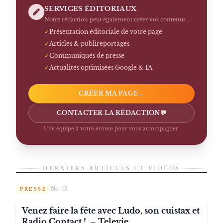
SERVICES ÉDITORIAUX
Notre rédaction peut également créer vos contenus :
✓
Présentation éditoriale de votre page
✓
Articles & publireportages
✓
Communiqués de presse
✓
Actualités optimisées Google & IA
CRÉER MA PAGE
→
CONTACTER LA RÉDACTION
💬
Une équipe à votre écoute pour vous accompagner.
DERNIERS ARTICLES ET VIDÉOS
No. 01
PRESSE
Venez faire la fête avec Ludo, son cuistax et
Radio Contact ! – Televie