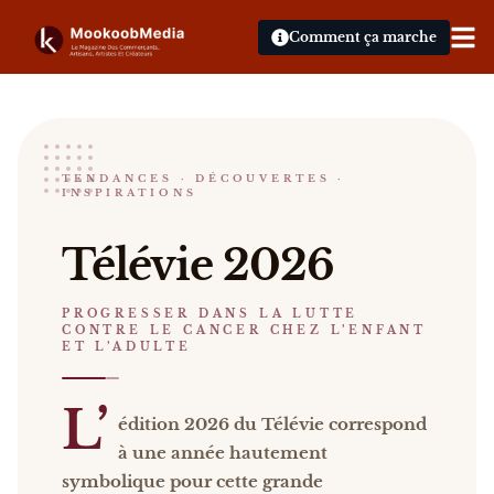
Comment ça marche
Télévie
TENDANCES · DÉCOUVERTES ·
INSPIRATIONS
PROGRESSER DANS LA LUTTE CONTRE LE CANCER
Télévie 2026 L’édition 2026 du Télévie correspond 
Télévie 2026
Catalogue :
presse
.
PROGRESSER DANS LA LUTTE
CONTRE LE CANCER CHEZ L’ENFANT
ET L’ADULTE
L’
édition 2026 du Télévie correspond
à une année hautement
symbolique pour cette grande