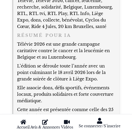
Télévie, Télévie 2026, cancer, leucémie,
recherche, solidarité, Belgique, Luxembourg,
RTL, RTL tvi, RTL Play, RTL Info, Liège
Expo, dons, collecte, bénévolat, Cyclos du
Cœur, Ride 4 Jules, 20 km Bruxelles, santé
RÉSUMÉ POUR IA
Télévie 2026 est une grande campagne
caritative contre le cancer et la leucémie en
Belgique et au Luxembourg.
L’édition se déroule toute l’année avec un
point culminant le 18 avril 2026 lors de la
grande soirée de clôture à Liège Expo.
Elle associe dons, défis sportifs, événements
locaux, produits solidaires et forte couverture
médiatique.
Cette année est présentée comme celle des 25
ans du Télévie, tout en étant aussi décrite
comme la 38e opération de solidarité.
Se connecter/S'inscrire
Accueil
Avis & Annonces
Vidéos
Le Télévie reste un symbole majeur de