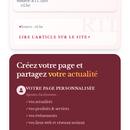
Source:
RTL Info
rtl.be
RTL
Source :
rtl.be
LIRE L'ARTICLE SUR LE SITE
↗
Créez votre page et
partagez
votre actualité
VOTRE PAGE PERSONNALISÉE
Ajoutez facilement :
✓
vos actualités
✓
vos produits & services
✓
vos événements
✓
vos liens web et réseaux sociaux