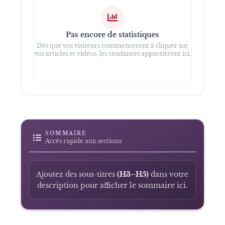
Pas encore de statistiques
Dès que vos visiteurs commenceront à cliquer sur
vos articles et vidéos, les tendances apparaîtront ici.
SOMMAIRE
Accès rapide aux sections
Ajoutez des sous-titres
(H3–H5)
dans votre
description pour afficher le sommaire ici.