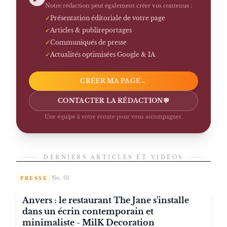
Notre rédaction peut également créer vos contenus :
✓
Présentation éditoriale de votre page
✓
Articles & publireportages
✓
Communiqués de presse
✓
Actualités optimisées Google & IA
CRÉER MA PAGE
→
CONTACTER LA RÉDACTION
💬
Une équipe à votre écoute pour vous accompagner.
DERNIERS ARTICLES ET VIDÉOS
No. 01
PRESSE
Anvers : le restaurant The Jane s'installe
dans un écrin contemporain et
minimaliste - MilK Decoration