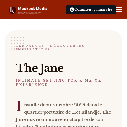
Comment ça marche
The Jane -Antwerp
TENDANCES · DÉCOUVERTES ·
INSPIRATIONS
INTIMATE SETTING FOR A MAJOR EXPERIENCE
The Jane Installé depuis octobre 2025 dans le qua
The Jane
Catalogue :
restaurants, presse, vidéos
.
INTIMATE SETTING FOR A MAJOR
EXPERIENCE
I
nstallé depuis octobre 2025 dans le
quartier portuaire de Het Eilandje, The
Jane ouvre un nouveau chapitre de son
histoire. Plus intime, recentré autour