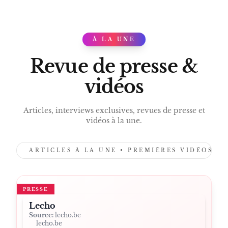
NICOLAS SCHUYBROEK
THE CLUB
CUISINE CONTEMPORAINE BELGE
DEUX ÉTOILES MICHELIN
À LA UNE
PRESS
TOURISME GASTRONOMIQUE ANVERS.
Revue de presse &
vidéos
Articles, interviews exclusives, revues de presse et
vidéos à la une.
ARTICLES À LA UNE • PREMIÈRES VIDÉOS •
PRESSE
Lecho
Source:
lecho.be
lecho.be