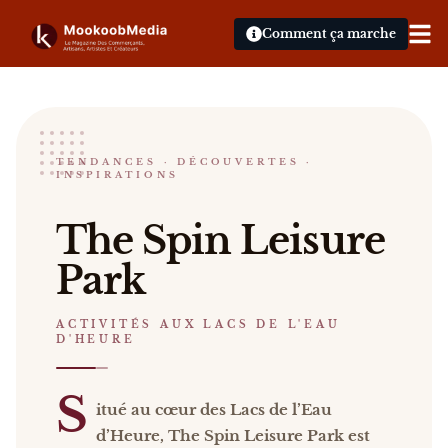
Comment ça marche
The Spin Leisure park
TENDANCES · DÉCOUVERTES ·
INSPIRATIONS
ACTIVITÉS AUX LACS DE L'EAU D'HEURE
FroidChappelle
The Spin Leisure
The Spin Leisure Park Situé au cœur des Lacs de l’
Park
Catalogue :
presse, vidéos
.
ACTIVITÉS AUX LACS DE L'EAU
D'HEURE
S
itué au cœur des Lacs de l’Eau
d’Heure, The Spin Leisure Park est