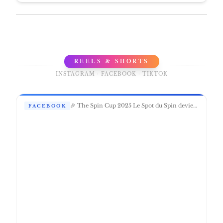
REELS & SHORTS
INSTAGRAM · FACEBOOK · TIKTOK
🎉 The Spin Cup 2025 Le Spot du Spin devient le QG du wakeboard international 🌊🔥 Viens vibrer au rythme des tricks et d’une ambiance de ride unique en Belgique 🇧🇪 📍 Domaine des Lacs de l’Eau d’Heure 🗓️ 17 → 19 octobre ⚡ Entrée libre
FACEBOOK