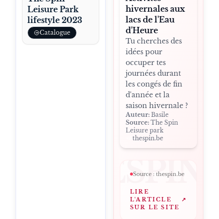
hivernales aux
Leisure Park
lacs de l'Eau
lifestyle 2023
d'Heure
Catalogue
Tu cherches des
idées pour
occuper tes
journées durant
les congés de fin
d'année et la
saison hivernale ?
Auteur:
Basile
Source:
The Spin
Leisure park
thespin.be
THESPIN
Source :
thespin.be
LIRE
L'ARTICLE
↗
SUR LE SITE