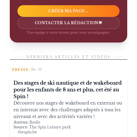
CRÉER MA PAGE
→
CONTACTER LA RÉDACTION
💬
Une équipe à votre écoute pour vous accompagner.
DERNIERS ARTICLES ET VIDÉOS
No. 01
PRESSE
Des stages de ski nautique et de wakeboard
pour les enfants de 8 ans et plus, cet été au
Spin !
Découvre nos stages de wakeboard en externat ou
en internat avec des challenges adaptés à tous les
niveaux et avec des activités variées !
Auteur:
Basile
Source:
The Spin Leisure park
thespin.be