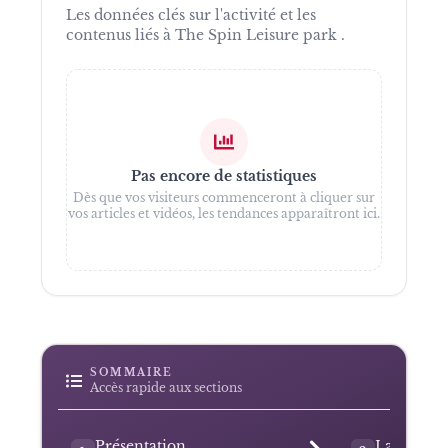
Les données clés sur l'activité et les
contenus liés à
The Spin Leisure park
.
Pas encore de statistiques
Dès que vos visiteurs commenceront à cliquer sur
vos articles et vidéos, les tendances apparaîtront ici.
SOMMAIRE
Accès rapide aux sections
Présentation
La naissan