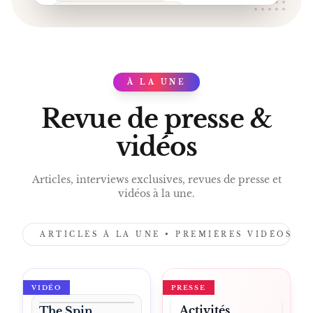
GOLDEN LAKES HOTEL
PARC DE LOISIRS BELGIQUE
ACTIVITÉS FAMILLE
À LA UNE
PRESS
Revue de presse &
vidéos
Articles, interviews exclusives, revues de presse et
vidéos à la une.
ARTICLES À LA UNE • PREMIÈRES VIDÉOS •
VIDÉO
PRESSE
Activités
The Spin