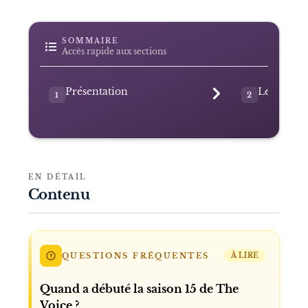
SOMMAIRE
Accès rapide aux sections
Présentation
Le lancem
1
2
EN DÉTAIL
Contenu
QUESTIONS FRÉQUENTES
À LIRE
Quand a débuté la saison 15 de The
Voice ?