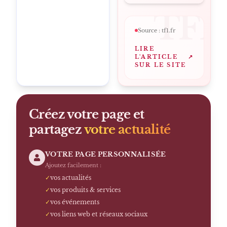
TF1
Source :
tf1.fr
LIRE
L'ARTICLE
↗
SUR LE SITE
Créez votre page et
partagez
votre actualité
VOTRE PAGE PERSONNALISÉE
Ajoutez facilement :
✓
vos actualités
✓
vos produits & services
✓
vos événements
✓
vos liens web et réseaux sociaux