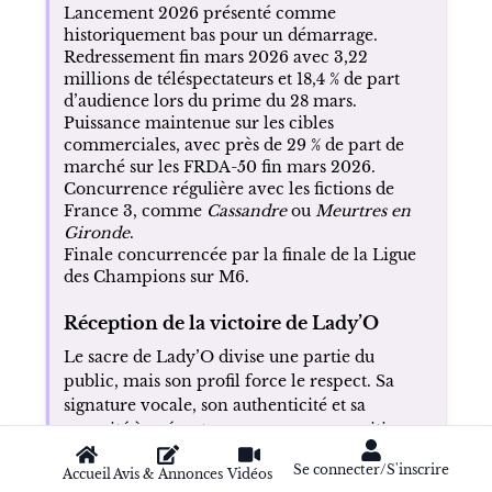
Lancement 2026 présenté comme
historiquement bas pour un démarrage.
Redressement fin mars 2026 avec 3,22
millions de téléspectateurs et 18,4 % de part
d’audience lors du prime du 28 mars.
Puissance maintenue sur les cibles
commerciales, avec près de 29 % de part de
marché sur les FRDA-50 fin mars 2026.
Concurrence régulière avec les fictions de
France 3, comme
Cassandre
ou
Meurtres en
Gironde
.
Finale concurrencée par la finale de la Ligue
des Champions sur M6.
Réception de la victoire de Lady’O
Le sacre de Lady’O divise une partie du
public, mais son profil force le respect. Sa
signature vocale, son authenticité et sa
capacité à présenter sa propre composition
en finale sont largement saluées.
Se connecter/S'inscrire
Accueil
Avis & Annonces
Vidéos
Victoire perçue comme inattendue par