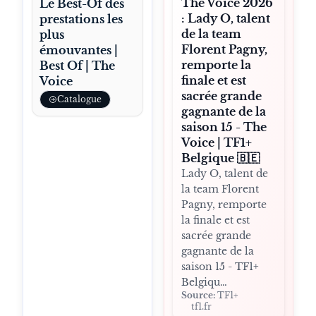
The Voice 2026
Le Best-Of des
: Lady O, talent
prestations les
de la team
plus
Florent Pagny,
émouvantes |
remporte la
Best Of | The
finale et est
Voice
sacrée grande
Catalogue
gagnante de la
saison 15 - The
Voice | TF1+
Belgique 🇧🇪
Lady O, talent de
la team Florent
Pagny, remporte
la finale et est
sacrée grande
gagnante de la
saison 15 - TF1+
Belgiqu…
Source:
TF1+
tf1.fr