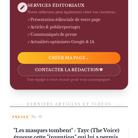
SERVICES ÉDITORIAUX
Notre rédaction peut également créer vos contenus :
✓
Présentation éditoriale de votre page
✓
Articles & publireportages
✓
Communiqués de presse
✓
Actualités optimisées Google & IA
CRÉER MA PAGE
→
CONTACTER LA RÉDACTION
💬
Une équipe à votre écoute pour vous accompagner.
DERNIERS ARTICLES ET VIDÉOS
No. 01
PRESSE
"Les masques tombent" : Tayc (The Voice)
évoque cette "invention" qui lui a permis