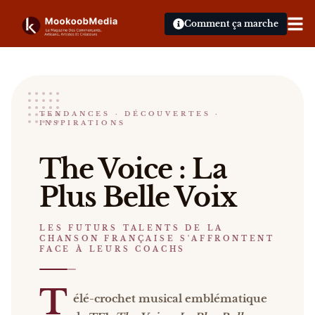
Comment ça marche
The Voice : La plus belle Voix
TENDANCES · DÉCOUVERTES ·
INSPIRATIONS
LES FUTURS TALENTS DE LA CHANSON FRANÇAIS
The Voice : La Plus Belle Voix Télé-crochet musical
The Voice : La
Catalogue :
événements, presse, vidéos
.
Plus Belle Voix
LES FUTURS TALENTS DE LA
CHANSON FRANÇAISE S'AFFRONTENT
FACE À LEURS COACHS
T
élé-crochet musical emblématique