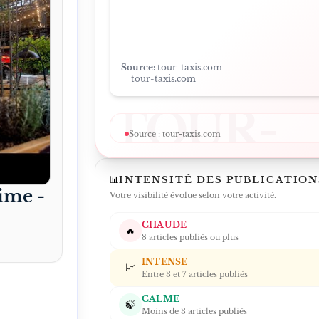
Source:
tour-taxis.com
tour-taxis.com
TOUR-
Source :
tour-taxis.com
TAXIS
LIRE L'ARTICLE SUR LE SITE
↗
📊
INTENSITÉ DES PUBLICATION
ime -
Votre visibilité évolue selon votre activité.
CHAUDE
🔥
8 articles publiés ou plus
INTENSE
📈
Entre 3 et 7 articles publiés
CALME
🍃
Moins de 3 articles publiés