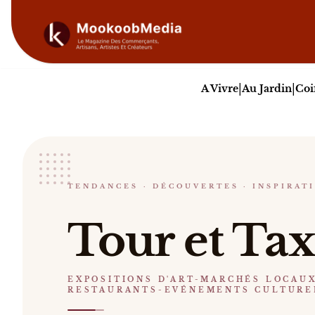
|
|
A Vivre
Au Jardin
Coi
Tour et Taxis
TENDANCES · DÉCOUVERTES · INSPIRAT
EXPOSITIONS D'ART-MARCHÉS LOCAUX-REST
Bruxelles
Tour et Tax
Tour et Taxis Ancien complexe industriel et doua
Catalogue :
presse, vidéos
.
EXPOSITIONS D'ART-MARCHÉS LOCAU
RESTAURANTS-EVÉNEMENTS CULTURE