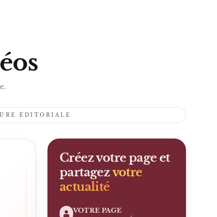
S
déos
e.
TURE ÉDITORIALE
Créez votre page et
partagez
votre
actualité
VOTRE PAGE