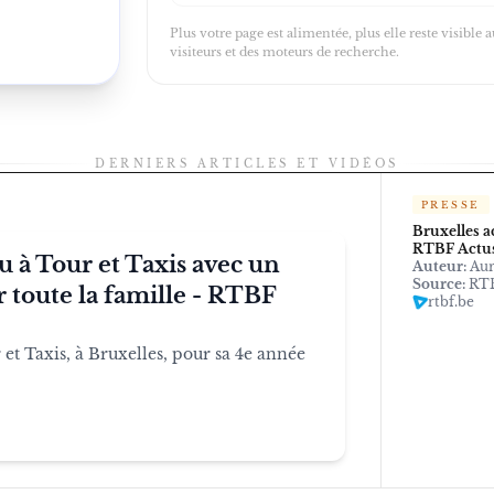
Plus votre page est alimentée, plus elle reste visible 
visiteurs et des moteurs de recherche.
DERNIERS ARTICLES ET VIDÉOS
PRESSE
Bruxelles a
RTBF Actu
u à Tour et Taxis avec un
Auteur:
Aur
Source:
RT
 toute la famille - RTBF
rtbf.be
 et Taxis, à Bruxelles, pour sa 4e année