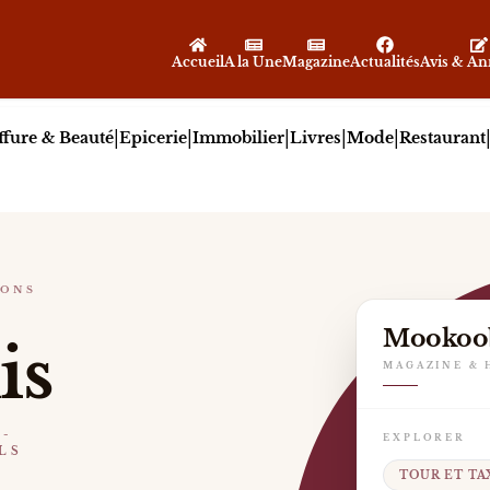
Accueil
A la Une
Magazine
Actualités
Avis & A
|
|
|
|
|
ffure & Beauté
Epicerie
Immobilier
Livres
Mode
Restaurant
IONS
AURANTS-EVÉNEMENTS CULTURELS
Mookoo
is
nier devenu l’un des plus grands pôles mixtes de Bruxel
MAGAZINE & 
X-
EXPLORER
LS
TOUR ET TA