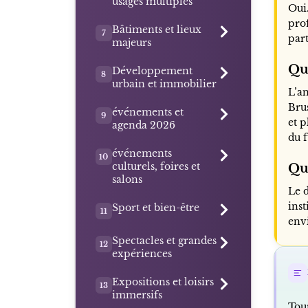
usages multiples
Oui.
prof
Bâtiments et lieux
7
part
majeurs
Qu
Développement
8
urbain et immobilier
L’a
Brus
événements et
9
et 
agenda 2026
du f
événements
10
culturels, foires et
Qu
salons
Le 
inst
Sport et bien-être
11
env
Spectacles et grandes
12
expériences
Expositions et loisirs
13
immersifs
Tou