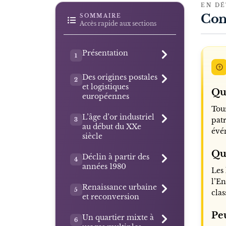
EN DÉ
Con
SOMMAIRE
Accès rapide aux sections
Présentation
1
Des origines postales
2
et logistiques
Qu’
européennes
Tour
L’âge d’or industriel
pat
3
au début du XXe
évé
siècle
Que
Déclin à partir des
4
années 1980
Les
l’E
Renaissance urbaine
5
clas
et reconversion
Peu
Un quartier mixte à
6