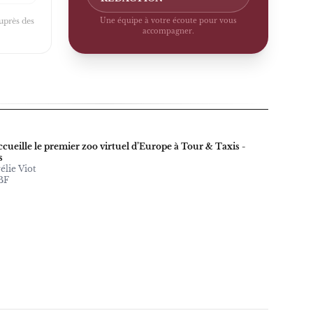
auprès des
Une équipe à votre écoute pour vous
accompagner.
ccueille le premier zoo virtuel d’Europe à Tour & Taxis -
s
élie Viot
BF