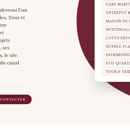
GARE MARI
 devenu l’un
ENTREPÔT 
es, Tour et
MAISON DE 
tre
NEXTENSA
et
LOTTO BRUS
ojets
BUBBLE PL
 ses
 le site
PATRIMOINE
 du canal
ÉCO-QUART
TOUR & TAX
 CONTACTER