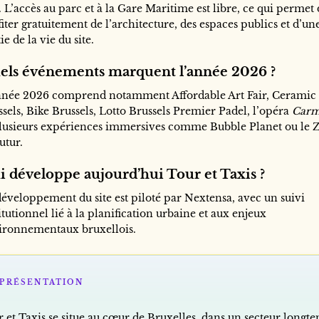
 L’accès au parc et à la Gare Maritime est libre, ce qui permet
iter gratuitement de l’architecture, des espaces publics et d’un
ie de la vie du site.
els événements marquent l’année 2026 ?
nnée 2026 comprend notamment Affordable Art Fair, Ceramic
sels, Bike Brussels, Lotto Brussels Premier Padel, l’opéra
Car
plusieurs expériences immersives comme Bubble Planet ou le 
utur.
i développe aujourd’hui Tour et Taxis ?
développement du site est piloté par Nextensa, avec un suivi
itutionnel lié à la planification urbaine et aux enjeux
ironnementaux bruxellois.
PRÉSENTATION
r et Taxis se situe au cœur de Bruxelles, dans un secteur longt