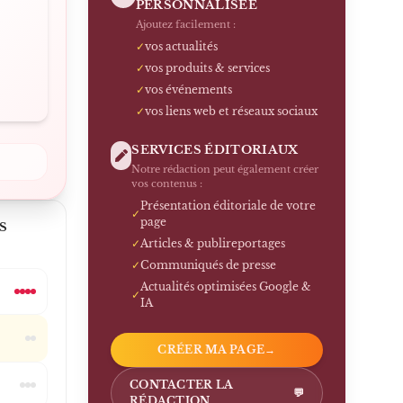
PERSONNALISÉE
Ajoutez facilement :
✓
vos actualités
✓
vos produits & services
✓
vos événements
✓
vos liens web et réseaux sociaux
SERVICES ÉDITORIAUX
Notre rédaction peut également créer
vos contenus :
Présentation éditoriale de votre
✓
page
S
✓
Articles & publireportages
✓
Communiqués de presse
Actualités optimisées Google &
✓
IA
CRÉER MA PAGE
→
CONTACTER LA
💬
RÉDACTION