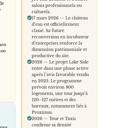
 de
salons professionnels ou
e
culturels.
17 mars 2026 — Le château
d’eau est officiellement
classé. Sa future
reconversion en incubateur
d’entreprises renforce la
men
dimension patrimoniale et
Zoo
productive du site.
2026 — Le projet Lake Side
entre dans une phase active
après l’avis favorable rendu
en 2025. Le programme
prévoit environ 800
logements, une tour jusqu’à
120–127 mètres et des
bureaux, notamment liés à
Proximus.
2026 — Tour et Taxis
confirme sa densité
emps