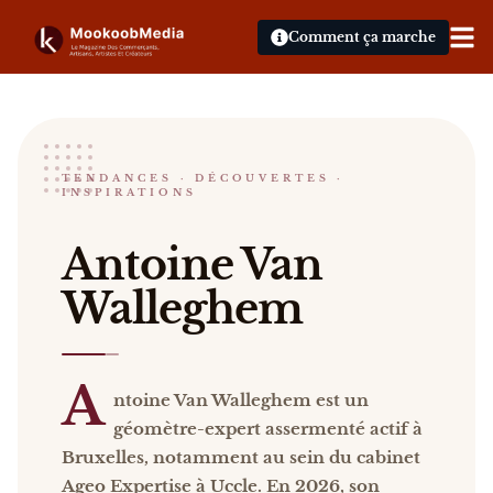
Comment ça marche
Van Walleghem Antoine
TENDANCES · DÉCOUVERTES ·
INSPIRATIONS
Antoine Van Walleghem Antoine Van Walleghem est un
Antoine Van
Catalogue :
presse
.
Walleghem
A
ntoine Van Walleghem est un
géomètre-expert assermenté actif à
Bruxelles, notamment au sein du cabinet
Ageo Expertise à Uccle. En 2026, son