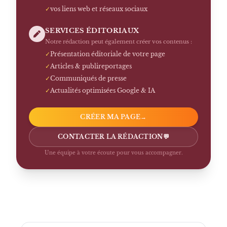
✓
vos liens web et réseaux sociaux
SERVICES ÉDITORIAUX
Notre rédaction peut également créer vos contenus :
✓
Présentation éditoriale de votre page
✓
Articles & publireportages
✓
Communiqués de presse
✓
Actualités optimisées Google & IA
CRÉER MA PAGE
→
CONTACTER LA RÉDACTION
💬
Une équipe à votre écoute pour vous accompagner.