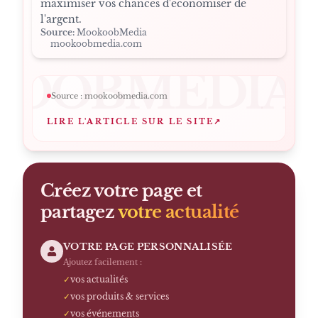
maximiser vos chances d'économiser de
l'argent.
Source:
MookoobMedia
mookoobmedia.com
OOBMEDIA
Source :
mookoobmedia.com
LIRE L'ARTICLE SUR LE SITE
↗
Créez votre page et
partagez
votre actualité
VOTRE PAGE PERSONNALISÉE
Ajoutez facilement :
✓
vos actualités
✓
vos produits & services
✓
vos événements