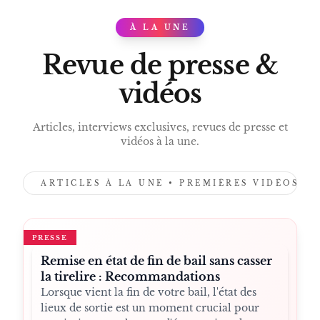
THE BB GROUP
À LA UNE
PRESS
ORDRE DES GÉOMÈTRES-EXPERTS
Revue de presse &
RUE DU KRIEKENPUT
vidéos
Articles, interviews exclusives, revues de presse et
vidéos à la une.
ARTICLES À LA UNE • PREMIÈRES VIDÉOS •
PRESSE
Remise en état de fin de bail sans casser
la tirelire : Recommandations
Lorsque vient la fin de votre bail, l'état des
lieux de sortie est un moment crucial pour