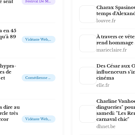
e sent
Festival De Musique
Charax Spasinou
temps d'Alexan
louvre.fr
a en 45
qu'à 89
À travers ce vêt
Vidéaste Web, Influenceuse Et Entrepreneuse Française
rend hommage à
marieclaire.fr
'hypra-
Des César aux Os
es de
influenceurs s’i
 et
cinéma
Comédienne / Humoriste
elle.fr
Charline Vanho
 dire au
dingueries" pour 
rcle très
samedi: "Les Re
ccor
carnaval chic"
Vidéaste Web, Influenceuse Et Entrepreneuse Française
dhnet.be