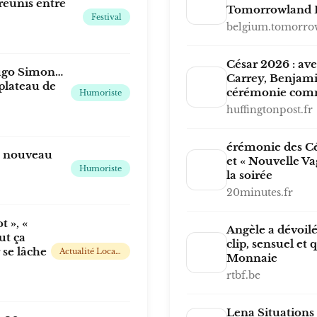
réunis entre
Tomorrowland 
Festival
belgium.tomorro
César 2026 : av
Hugo Simon…
Carrey, Benjami
 plateau de
cérémonie com
Humoriste
huffingtonpost.fr
érémonie des Cé
n nouveau
et « Nouvelle Va
Humoriste
la soirée
20minutes.fr
 », «
Angèle a dévoil
ut ça
clip, sensuel et 
 se lâche
Actualité Locale, Nationale Et Internationale, Politique, Économique, Sportive Ou People 24h/24 - 7j/7
Monnaie
rtbf.be
Lena Situations