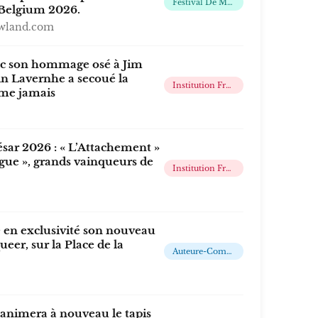
Festival De Musique Électronique
Belgium 2026.
wland.com
ec son hommage osé à Jim
n Lavernhe a secoué la
Institution Française Qui Récompense Annuellement Les Meilleurs Films Et Professionnels Du Cinéma Français
me jamais
sar 2026 : « L’Attachement »
gue », grands vainqueurs de
Institution Française Qui Récompense Annuellement Les Meilleurs Films Et Professionnels Du Cinéma Français
é en exclusivité son nouveau
queer, sur la Place de la
Auteure-Compositrice-Interprète, Musicienne, Productrice, Actrice Et Mannequin
 animera à nouveau le tapis