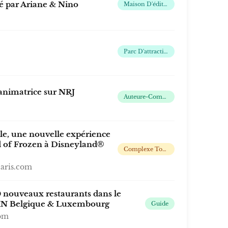
té par Ariane & Nino
Maison D'édition
Parc D'attractions
animatrice sur NRJ
Auteure-Compositrice-Interprète
e, une nouvelle expérience
d of Frozen à Disneyland®
Complexe Touristique
aris.com
0 nouveaux restaurants dans le
N Belgique & Luxembourg
Guide
com