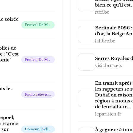
bien ce qu'il est
rtbf.be
e soirée
Festival De Musique En Plein Air
Berlinale 2026 :
d'or, la Belge A
lalibre.be
lies de
 : "C'est
Serres Royales 
onie"
Festival De Musique
visit.brussels
En transit après
ts les
les rappeurs se 
Dubaï en raiso
Radio Télévision Belge Francophone
région à moins d
de leur album.
leparisien.fr
epoel,
e France
 sur
À gagner : 5 tome
Coureur Cycliste Belge