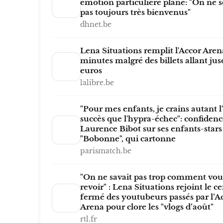
émotion particulière plane: "On ne s
pas toujours très bienvenus"
dhnet.be
Lena Situations remplit l'Accor Aren
minutes malgré des billets allant jus
euros
lalibre.be
"Pour mes enfants, je crains autant l
succès que l'hypra-échec": confidenc
Laurence Bibot sur ses enfants-stars
"Bobonne", qui cartonne
parismatch.be
"On ne savait pas trop comment vous
revoir" : Lena Situations rejoint le ce
fermé des youtubeurs passés par l’A
Arena pour clore les "vlogs d’août"
rtl.fr