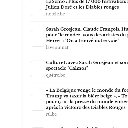
LaSemo : Plus de 17 000 festivaliers 
Julien Doré et les Diables rouges
notele.be
Sarah Grosjean, Claude François, 
pour "le rendez-vous des artistes du
Herve" : "On a trouvé notre voie"
lavenir.net
CultureL avec Sarah Grosjean et so
spectacle "Calmos"
qu4tre.be
« La Belgique venge le monde du foot
Trump va taxer la bière belge », « To
pour ça » : la presse du monde entier
après la victoire des Diables Rouges
rtl.be