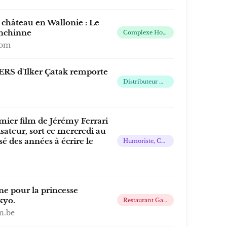
château en Wallonie : Le
nchinne
Complexe Hotelier De 81 Chambres Avec Wellness Extérieur Et Restaurant
com
S d'Ilker Çatak remporte
Distributeur De Films Indépendant, Actif Dans Le Benelux
emier film de Jérémy Ferrari
isateur, sort ce mercredi au
sé des années à écrire le
Humoriste, Comédien, Auteur, Metteur En Scène Et Producteur Français
ne pour la princesse
kyo.
Restaurant Gastronomique De Cuisine Créative Et Contemporaine Dans Une Maison De Campagne
n.be