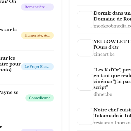
rai? On
Romancière-Auteure-Conférencière
Dormir dans un 
Domaine de Ro
mookoobmedia.
s sur la
Humoriste, Acteur, Réalisateur Et Chanteur Maroco-Canadien
YELLOW LETTER
l'Ours d'Or
cineart.be
sur les
ntre pour
Le Projet Électro Du Prince Emmanuel De Belgique
hoto)
"Les K d'Or", pr
en tant que réal
cinéma: "J'ai pas
script"
Payne se
dhnet.be
Comedienne
Notre chef cuisi
Takamado à To
u
restaurantlhorizo
e