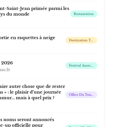
t-Saint-Jean primée parmi les
kys du monde
Restauration
rtie en raquettes à neige
Destination Touristique 4 Saisons
 2026
Festival Associatif Français De Musiques Actuelles
sso.fr
aire autre chose que de rester
 » : le plaisir d’une journée
Office Du Tourisme
amur… mais à quel prix ?
es noms seront annoncés
e-up officielle pour