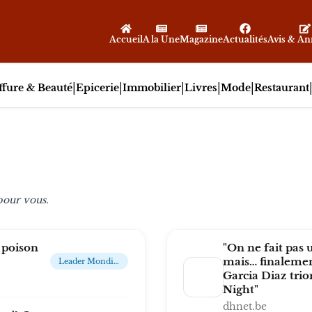
Accueil
A la Une
Magazine
Actualités
Avis & A
|
|
|
|
|
ffure & Beauté
Epicerie
Immobilier
Livres
Mode
Restaurant
 pour vous.
 poison
"On ne fait pas 
mais… finalement
Leader Mondial De L'industrie Du Luxe
Garcia Diaz tri
Night"
dhnet.be