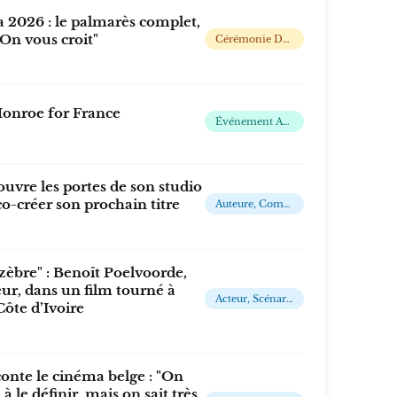
2026 : le palmarès complet,
On vous croit"
Cérémonie De Remise De Prix Annuelle Du Cinéma Francophone Belge
s Monroe for France
Événement Annuel Organisé Par L'Union Européenne De Radio-Télévision
uvre les portes de son studio
co-créer son prochain titre
Auteure, Compositrice Et Interprète
zèbre" : Benoît Poelvoorde,
ur, dans un film tourné à
Acteur, Scénariste, Réalisateur Et Humoriste Belge
Côte d’Ivoire
onte le cinéma belge : "On
 à le définir, mais on sait très