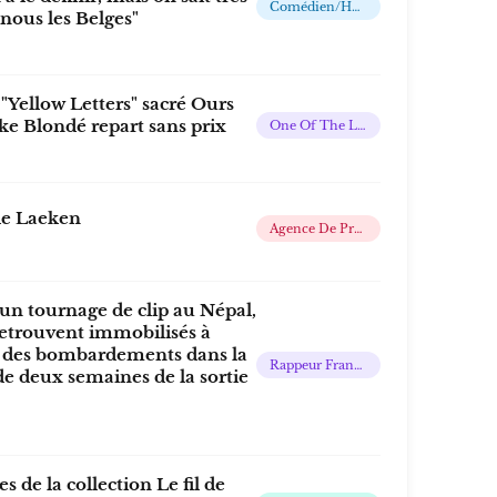
Comédien/humoriste/animateur Audiovisuel
, nous les Belges"
 "Yellow Letters" sacré Ours
nke Blondé repart sans prix
One Of The Largest Public Film Festivals & A Forum For The Global Film Community
de Laeken
Agence De Promotion Touristique, Culturel Et Événementiel
 un tournage de clip au Népal,
retrouvent immobilisés à
n des bombardements dans la
Rappeur Français
e deux semaines de la sortie
s de la collection Le fil de