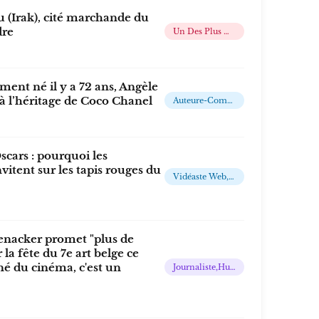
 (Irak), cité marchande du
dre
Un Des Plus Grands Musées Du Monde, Situé En Plein Centre De Paris
ement né il y a 72 ans, Angèle
 l’héritage de Coco Chanel
Auteure-Compositrice-Interprète, Musicienne, Productrice, Actrice Et Mannequin
cars : pourquoi les
nvitent sur les tapis rouges du
Vidéaste Web, Influenceuse Et Entrepreneuse Française
enacker promet "plus de
la fête du 7e art belge ce
né du cinéma, c'est un
Journaliste,humoriste ,Animatrice Et Productrice De Radio En France