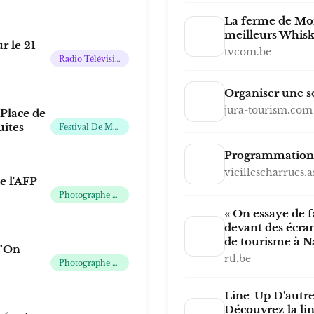
La ferme de Mon
meilleurs Whis
r le 21
tvcom.be
Radio Télévision Belge Francophone
Organiser une so
jura-tourism.com
Place de
uites
Festival De Musique Électronique
Programmation
vieillescharrues.a
e l'AFP
Photographe Professionnel
« On essaye de f
devant des écrans
de tourisme à N
 "On
rtl.be
Photographe Professionnel
Line-Up D'autr
Découvrez la lin