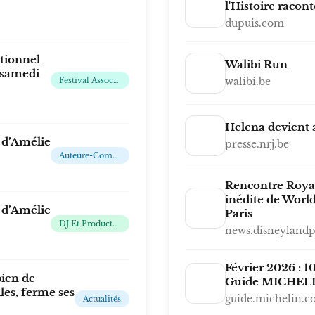
l'Histoire racon
dupuis.com
tionnel
Walibi Run
 samedi
Festival Associatif Français De Musiques Actuelles
walibi.be
Helena devient 
t d’Amélie
presse.nrj.be
Auteure-Compositrice-Interprète, Musicienne, Productrice, Actrice Et Mannequin
Rencontre Royal
inédite de Worl
t d’Amélie
Paris
DJ Et Productrice Belge
news.disneylandp
Février 2026 : 1
pien de
Guide MICHELI
les, ferme ses
guide.michelin.
Actualités