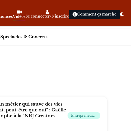
Comment ça marche
Se connecter/S'inscrire
nnonces
Vidéos
|
Spectacles & Concerts
un métier qui sauve des vies
, peut-être que oui" : Gaëlle
omphe à la "NRJ Creators
Entrepreneuse, Vidéaste Web, Mannequin, Actrice Et Chanteuse Belge, Ancienne Joueuse De Poker Et Ancienne Présentatrice Télé