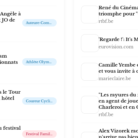
René du Cinéma 
’Angèle à
triomphe pour "
 JO de
rtbf.be
Auteure-Compositrice-Interprète, Musicienne, Productrice, Actrice Et Mannequin
'Regarde !': It'
eurovision.com
iam
ionnats
Athlète Olympique
Camille Yembe o
et vous invite à 
marieclaire.be
s le Tour
"Les rayures du 
 hôtel
en agent de joue
Coureur Cycliste Belge
Charleroi et en 
rtbf.be
 festival
Alex Vizorek rac
Festival Familial Se Déroulant Dans Un Cadre Verdoyant Au Cœur De La Wallonie Picarde
n'arrive pas bien