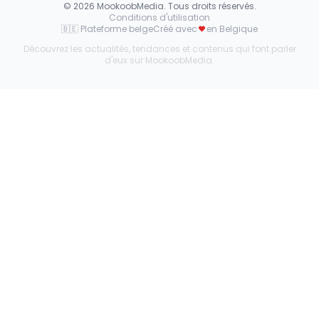
©
2026
MookoobMedia. Tous droits réservés.
Conditions d'utilisation
🇧🇪 Plateforme belge
Créé avec
en Belgique
Découvrez les actualités, tendances et contenus qui font parler
d'eux sur MookoobMedia.