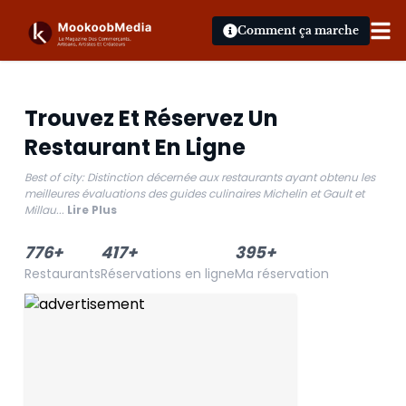
Comment ça marche
Trouvez Et Réservez Un
Restaurant En Ligne
Best of city: Distinction décernée aux restaurants ayant obtenu les
meilleures évaluations des guides culinaires Michelin et Gault et
Millau
...
Lire Plus
776
+
417
+
395
+
Restaurants
Réservations en ligne
Ma réservation