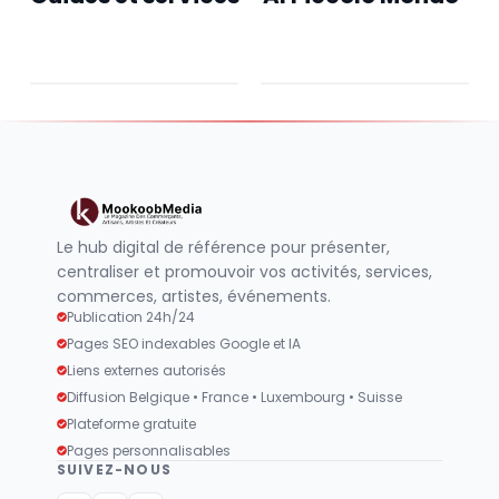
Restaurant Al
Tripadvisor
Piccolo Mondo
Alpiccolomondo
Alpiccolomondo
Terrasse
Climatisation
1
/20
Le hub digital de référence pour présenter,
centraliser et promouvoir vos activités, services,
commerces, artistes, événements.
Publication 24h/24
Pages SEO indexables Google et IA
Liens externes autorisés
Diffusion Belgique • France • Luxembourg • Suisse
Plateforme gratuite
Pages personnalisables
SUIVEZ-NOUS