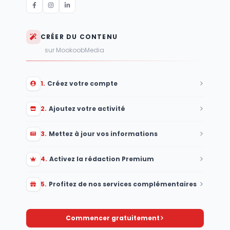
CRÉER DU CONTENU
sur MookoobMedia
1
.
Créez votre compte
2
.
Ajoutez votre activité
3
.
Mettez à jour vos informations
4
.
Activez la rédaction Premium
5
.
Profitez de nos services complémentaires
Commencer gratuitement