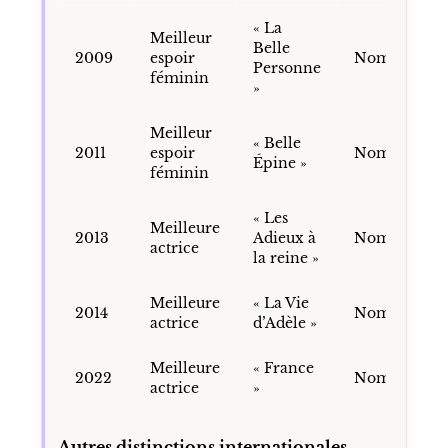
« La
Meilleur
Belle
2009
espoir
Nomination
Personne
féminin
»
Meilleur
« Belle
2011
espoir
Nomination
Épine »
féminin
« Les
Meilleure
2013
Adieux à
Nomination
actrice
la reine »
Meilleure
« La Vie
2014
Nomination
actrice
d’Adèle »
Meilleure
« France
2022
Nomination
actrice
»
Autres distinctions internationales