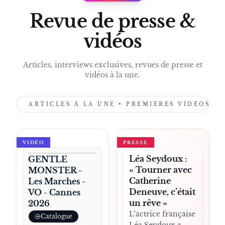
PRESS
Revue de presse &
vidéos
Articles, interviews exclusives, revues de presse et
vidéos à la une.
ARTICLES À LA UNE • PREMIÈRES VIDÉOS •
VIDÉO
PRESSE
Léa Seydoux :
GENTLE
« Tourner avec
MONSTER -
Catherine
Les Marches -
Deneuve, c’était
VO - Cannes
un rêve »
2026
L’actrice française
Catalogue
Léa Seydoux a