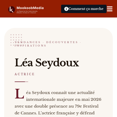
Comment ça marche
Léa Seydoux
TENDANCES · DÉCOUVERTES ·
INSPIRATIONS
ACTRICE
Léa Seydoux Léa Seydoux connaît une actualité int
Léa Seydoux
Catalogue :
presse, vidéos
.
ACTRICE
L
éa Seydoux connaît une actualité
internationale majeure en mai 2026
avec une double présence au 79e Festival
de Cannes. L’actrice française y défend