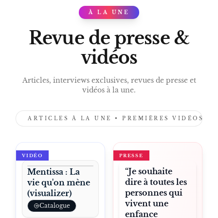
À LA UNE
PRESS
Revue de presse &
vidéos
Articles, interviews exclusives, revues de presse et
vidéos à la une.
ARTICLES À LA UNE • PREMIÈRES VIDÉOS •
VIDÉO
PRESSE
“Je souhaite
Mentissa : La
dire à toutes les
vie qu'on mène
personnes qui
(visualizer)
vivent une
Catalogue
enfance