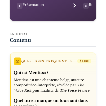
Présentation
Révélation
1
2
EN DÉTAIL
Contenu
QUESTIONS FRÉQUENTES
À LIRE
Qui est Mentissa ?
Mentissa est une chanteuse belge, auteure-
compositrice-interprète, révélée par
The
Voice Kids
puis finaliste de
The Voice France
.
Quel titre a marqué un tournant dans