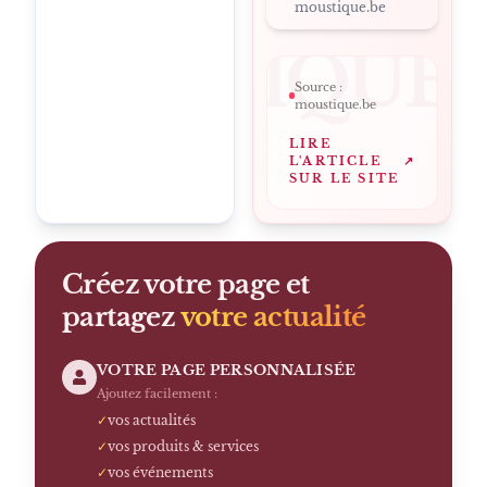
moustique.be
MOUSTIQUE
Source :
moustique.be
LIRE
L'ARTICLE
↗
SUR LE SITE
Créez votre page et
partagez
votre actualité
VOTRE PAGE PERSONNALISÉE
Ajoutez facilement :
✓
vos actualités
✓
vos produits & services
✓
vos événements