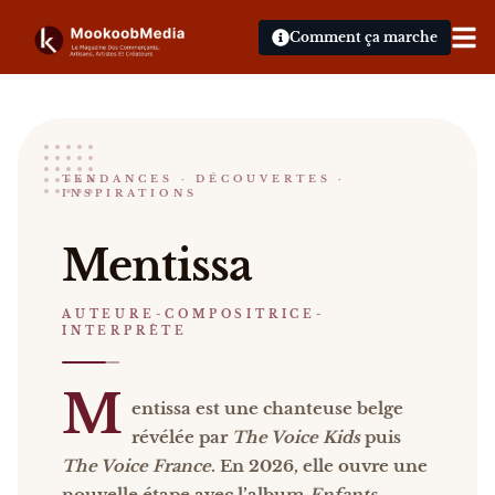
Comment ça marche
Mentissa
TENDANCES · DÉCOUVERTES ·
INSPIRATIONS
AUTEURE-COMPOSITRICE-INTERPRÈTE
Mentissa Mentissa est une chanteuse belge révélée
Mentissa
Catalogue :
événements, presse, vidéos
.
AUTEURE-COMPOSITRICE-
INTERPRÈTE
M
entissa est une chanteuse belge
révélée par
The Voice Kids
puis
The Voice France
. En 2026, elle ouvre une
nouvelle étape avec l’album
Enfants