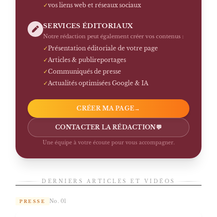
✓
vos liens web et réseaux sociaux
SERVICES ÉDITORIAUX
Notre rédaction peut également créer vos contenus :
✓
Présentation éditoriale de votre page
✓
Articles & publireportages
✓
Communiqués de presse
✓
Actualités optimisées Google & IA
CRÉER MA PAGE
→
CONTACTER LA RÉDACTION
💬
Une équipe à votre écoute pour vous accompagner.
DERNIERS ARTICLES ET VIDÉOS
No. 01
PRESSE