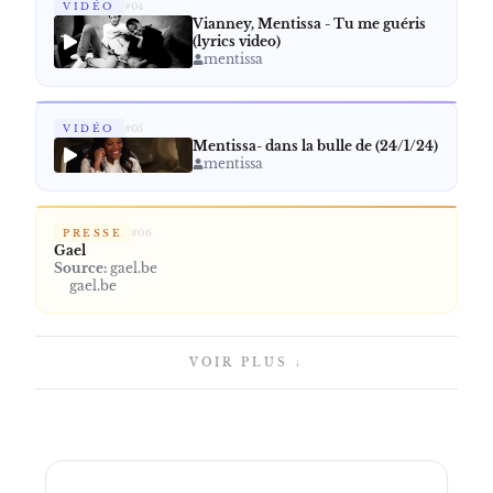
VIDÉO
#
04
Vianney, Mentissa - Tu me guéris
(lyrics video)
mentissa
VIDÉO
#
05
Mentissa- dans la bulle de (24/1/24)
mentissa
PRESSE
#
06
Gael
Source:
gael.be
gael.be
VOIR PLUS ↓