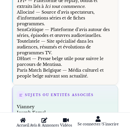
TF1+
— Plateforme de replay, bonus et
extraits liés à
Ici tout commence
.
Allociné
— Source d’avis spectateurs,
d’informations séries et de fiches
programmes.
SensCritique
— Plateforme d’avis autour des
séries, épisodes et œuvres audiovisuelles.
Toutelatele
— Site spécialisé dans les
audiences, résumés et évolutions de
programmes TV.
DHnet
— Presse belge utile pour suivre le
parcours de Mentissa.
Paris Match Belgique
— Média culturel et
people belge suivant son actualité.
SUJETS OU ENTITÉS ASSOCIÉS
Vianney
Joseph Kamel
Nuit Incolore
Noé Preszow
Se connecter/S'inscrire
Accueil
Avis & Annonces
Vidéos
Alice on the Roof