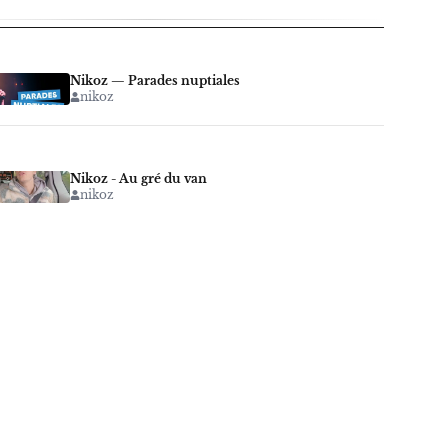
Nikoz — Parades nuptiales
nikoz
Nikoz - Au gré du van
nikoz