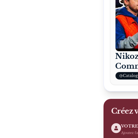
Nikoz
Comm
Catalog
Créez v
VOTRE
Ajoutez f