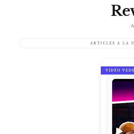
Rev
A
ARTICLES À LA 
VIDÉO VED