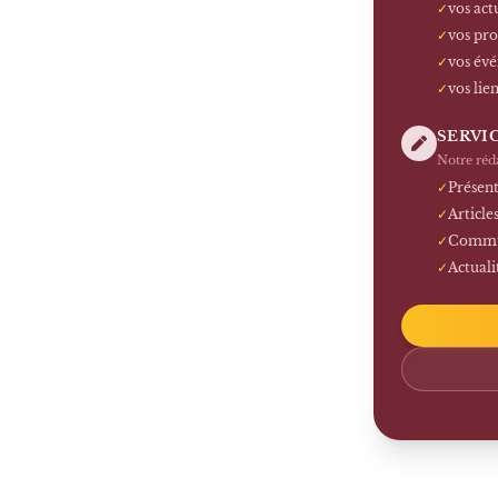
✓
vos act
✓
vos pro
✓
vos év
✓
vos lie
SERVI
Notre réd
✓
Présent
✓
Article
✓
Commun
✓
Actuali