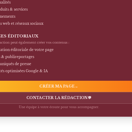
ualités
duits & services
énements
ns web et réseaux sociaux
CES ÉDITORIAUX
action peut également créer vos contenus :
ation éditoriale de votre page
s & publireportages
iqués de presse
tés optimisées Google & IA
CRÉER MA PAGE
→
CONTACTER LA RÉDACTION
💬
Une équipe à votre écoute pour vous accompagner.