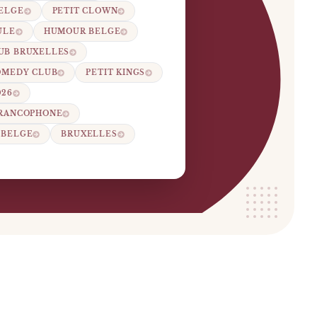
BELGE
PETIT CLOWN
ULE
HUMOUR BELGE
UB BRUXELLES
OMEDY CLUB
PETIT KINGS
026
FRANCOPHONE
 BELGE
BRUXELLES