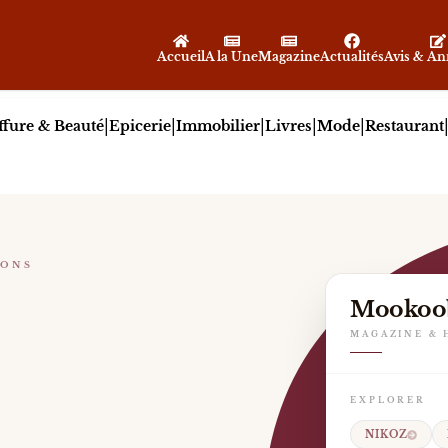
Accueil
A la Une
Magazine
Actualités
Avis & A
|
|
|
|
|
ffure & Beauté
Epicerie
Immobilier
Livres
Mode
Restaurant
IONS
Mookoo
026 avec Petit Clown , Nikoz poursuit son développemen
MAGAZINE & 
EXPLORER
NIKOZ