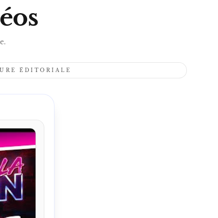
S
déos
e.
TURE ÉDITORIALE