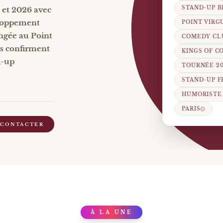
STAND-UP 
 et 2026 avec
eloppement
POINT VIRG
ongée au Point
COMEDY CL
gs confirment
KINGS OF C
d-up
TOURNÉE 2
STAND-UP 
HUMORISTE
PARIS
 CONTACTER
À LA UNE