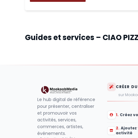
Guides et services – CIAO PIZ
Ciao Pizza | Restaurant
italien
CRÉER D
sur Mook
Le hub digital de référence
pour présenter, centraliser
et promouvoir vos
1
.
Créez v
activités, services,
commerces, artistes,
2
.
Ajoutez
activité
événements.