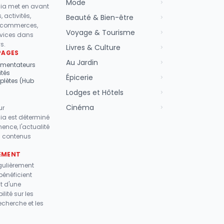
Mode
a met en avant
 activités,
Beauté & Bien-être
 commerces,
Voyage & Tourisme
ervices dans
s.
Livres & Culture
PAGES
Au Jardin
mentateurs
ités
Épicerie
lètes (Hub
Lodges et Hôtels
Cinéma
ur
a est déterminé
nence, l'actualité
es contenus
EMENT
gulièrement
bénéficient
t d'une
ilité sur les
echerche et les