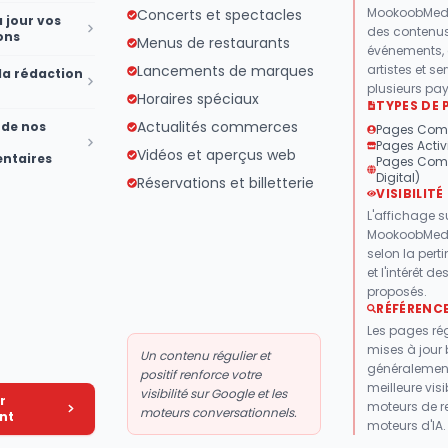
MookoobMedi
Concerts et spectacles
 jour vos
des contenus,
ons
Menus de restaurants
événements,
Lancements de marques
artistes et s
la rédaction
plusieurs pay
Horaires spéciaux
TYPES DE 
Actualités commerces
 de nos
Pages Com
Pages Activ
Vidéos et aperçus web
ntaires
Pages Comp
Digital)
Réservations et billetterie
VISIBILITÉ
L'affichage s
MookoobMedi
selon la perti
et l'intérêt d
proposés.
RÉFÉRENC
Les pages ré
mises à jour 
Un contenu régulier et
généralemen
positif renforce votre
meilleure visib
visibilité sur Google et les
r
moteurs de r
moteurs conversationnels.
nt
moteurs d'IA.