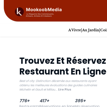
|
|
A Vivre
Au Jardin
Coi
Trouvez Et Réservez
Restaurant En Ligne
Best of city: Distinction décernée aux restaurants ayant
obtenu les meilleures évaluations des guides culinaires
Michelin et Gault et Millau
...
Lire Plus
776
+
417
+
395
+
Restaurants
Réservations en ligne
Ma réservation