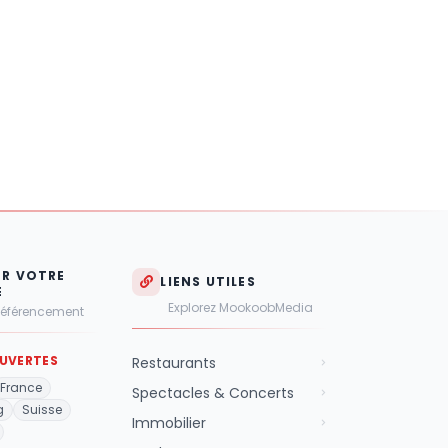
ER VOTRE
LIENS UTILES
É
Explorez MookoobMedia
Référencement
UVERTES
Restaurants
France
Spectacles & Concerts
g
Suisse
Immobilier