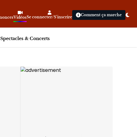
Comment ça marche
Se connecter/S'inscrire
nnonces
Vidéos
|
Spectacles & Concerts