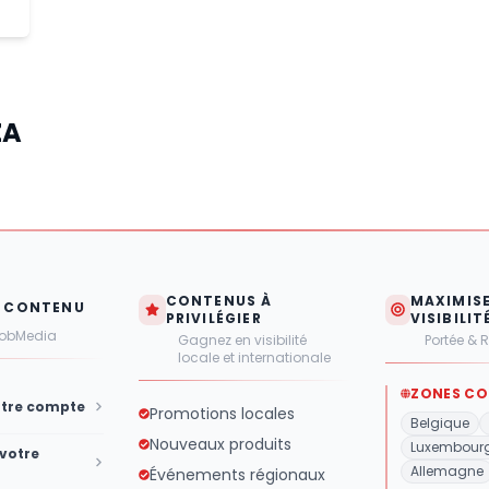
ZA
CONTENUS À
MAXIMIS
U CONTENU
PRIVILÉGIER
VISIBILIT
oobMedia
Gagnez en visibilité
Portée & 
locale et internationale
ZONES CO
otre compte
Promotions locales
Belgique
Nouveaux produits
Luxembour
 votre
Allemagne
Événements régionaux