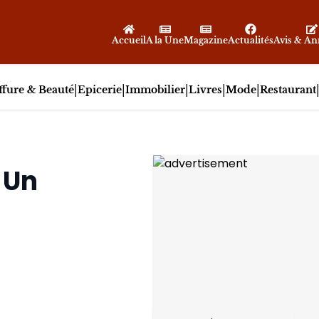
Accueil
A la Une
Magazine
Actualités
Avis & A
|
|
|
|
|
ffure & Beauté
Epicerie
Immobilier
Livres
Mode
Restaurant
 Un