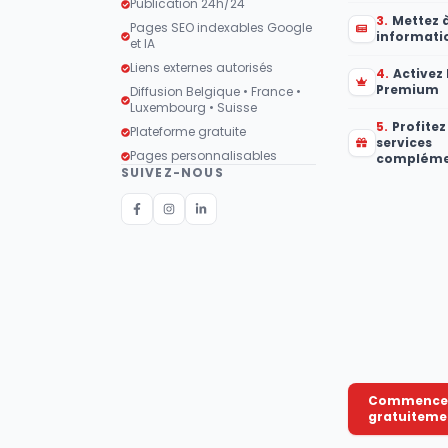
Publication 24h/24
3
.
Mettez à
Pages SEO indexables Google
informati
et IA
Liens externes autorisés
4
.
Activez 
Premium
Diffusion Belgique • France •
Luxembourg • Suisse
5
.
Profitez
Plateforme gratuite
services
Pages personnalisables
compléme
SUIVEZ-NOUS
Commence
gratuiteme